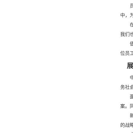
员工
中，
在过
我们
值此
位员
展
中秋
务社
面对
案。
新的
的战