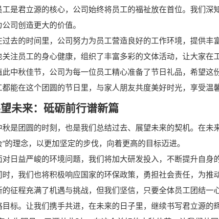
是君立源的核心，公司始终将员工的福祉放在首位。我们深知
为公司创造更大的价值。
去的时间里，公司努力为员工营造良好的工作环境，提供丰富
也关注员工的身心健康，组织了丰富多彩的文体活动，让大家在
中秋佳节，公司为每一位员工精心准备了节日礼品，希望这份
工都能在这个团圆的节日里，与家人朋友共度美好时光，享受温
望未来：砥砺前行谱新篇
是团圆的时刻，也是我们总结过去、展望未来的契机。在未来
会”的理念，以更加坚定的步伐，向着更高的目标迈进。
日益严峻的环境问题，我们将加大研发投入，不断提升自身的
同时，我们也将积极响应国家的环保政策，勇担社会责任，为推
征程充满了机遇与挑战，但我们坚信，只要全体员工团结一心
略目标。让我们携手共进，在未来的日子里，继续书写君立源的