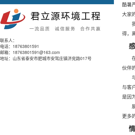
酷暑
大家
我们
得，
联系人：
感
电话：18763801591
邮箱：18763801591@163.com
在君
地址：山东省泰安市肥城市安驾庄镇济兖路017号
伙伴
与供
与客
是因
展望
更多
情